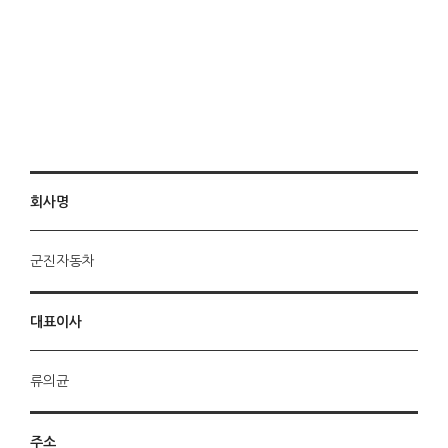
회사명
군진자동차
대표이사
류의균
주소