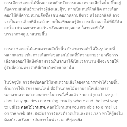
การเลือกช่อดอกไม้ที่เหมาะสมสำหรับการแสดงความเสียใจนั้น ขึ้นอยู่
กับความสัมพันธ์ระหว่างผู้ส่งและผู้รับ หากเป็นคนที่ใกล้ชิด การเลือก
ดอกไม้ที่มีความหมายลึกซึ้ง เช่น ดอกกุหลาบสีขาว หรือดอกลิลลี่ อาจ
จะเป็นทางเลือกที่ดี แต่ถ้าหากเป็นเพียงคนรู้จัก การเลือกดอกไม้ที่มีสีสัน
สดใส เช่น ดอกทานตะวัน หรือดอกเบญจมาศ ก็อาจจะทำให้
บรรยากาศดูเบาสบายขึ้น
การส่งช่อดอกไม้แทนความเสียใจนั้น ยังสามารถทำได้ในรูปแบบที่
หลากหลาย เช่น การเลือกส่งช่อดอกไม้สดที่มีความสวยงาม หรือการ
เลือกส่งดอกไม้แห้งที่สามารถเก็บรักษาได้เป็นเวลานาน ซึ่งจะช่วยให้
ผู้รับมีความทรงจำที่ดีเกี่ยวกับช่วงเวลานั้น
ในปัจจุบัน การส่งช่อดอกไม้แทนความเสียใจยังสามารถทำได้ง่ายขึ้น
ด้วยการใช้บริการออนไลน์ ที่มีร้านดอกไม้มากมายให้เลือกสรร
นอกจากความสะดวกสบายในการสั่งซื้อแล้ว Should you have just
about any queries concerning exactly where and the best way
to utilize
ดอกไม้งานศพ
, ดอกไม้งานศพ you are able to e-mail us
on the web site. ยังมีบริการจัดส่งที่รวดเร็วและตรงเวลา ทำให้ผู้ส่งไม่
ต้องกังวลเรื่องการจัดการในช่วงเวลาที่ยุ่งเหยิง