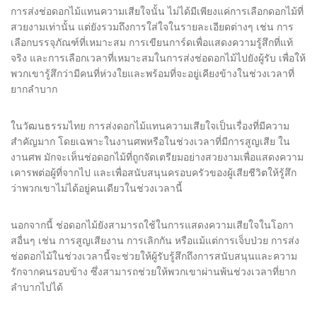
การส่งช่อดอกไม้แทนความเสียใจนั้น ไม่ได้มีเพียงแค่การเลือกดอกไม้ที่
สวยงามเท่านั้น แต่ยังรวมถึงการใส่ใจในรายละเอียดต่างๆ เช่น การ
เลือกบรรจุภัณฑ์ที่เหมาะสม การเขียนการ์ดเพื่อแสดงความรู้สึกที่แท้
จริง และการเลือกเวลาที่เหมาะสมในการส่งช่อดอกไม้ไปยังผู้รับ เพื่อให้
พวกเขารู้สึกว่ามีคนที่ห่วงใยและพร้อมที่จะอยู่เคียงข้างในช่วงเวลาที่
ยากลำบาก
ในวัฒนธรรมไทย การส่งดอกไม้แทนความเสียใจเป็นเรื่องที่มีความ
สำคัญมาก โดยเฉพาะในงานศพหรือในช่วงเวลาที่มีการสูญเสีย ใน
งานศพ มักจะเห็นช่อดอกไม้ที่ถูกจัดเตรียมอย่างสวยงามเพื่อแสดงความ
เคารพต่อผู้ที่จากไป และเพื่อสนับสนุนครอบครัวของผู้เสียชีวิตให้รู้สึก
ว่าพวกเขาไม่ได้อยู่คนเดียวในช่วงเวลานี้
นอกจากนี้ ช่อดอกไม้ยังสามารถใช้ในการแสดงความเสียใจในโอกา
สอื่นๆ เช่น การสูญเสียงาน การเลิกกัน หรือแม้แต่การเจ็บป่วย การส่ง
ช่อดอกไม้ในช่วงเวลานี้จะช่วยให้ผู้รับรู้สึกถึงการสนับสนุนและความ
รักจากคนรอบข้าง ซึ่งสามารถช่วยให้พวกเขาผ่านพ้นช่วงเวลาที่ยาก
ลำบากไปได้