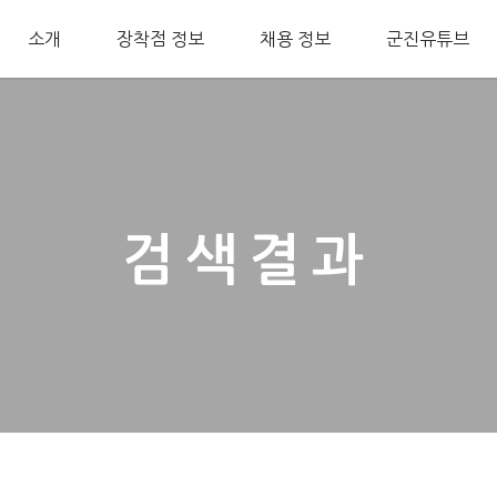
소개
장착점 정보
채용 정보
군진유튜브
검색결과