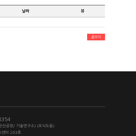
날짜
뷰
글쓰기
-8354
(군산공장/ 기술연구소) (오식도동)
D센터 203호