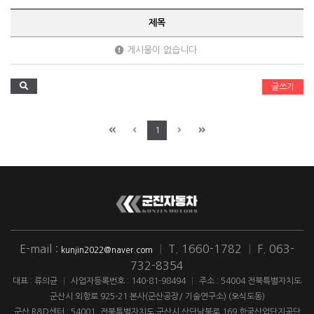
제목
게시물이 없습니다.
글쓰기
1
E-mail :
|
T. 1660-1782
|
F. 063-
kunjin2022@naver.com
732-8354
대표 : 류의균
|
사업자등록번호 : 140-81-98494
|
주소 : 54004 전북특별자치도
군산시 외항로 925-21 본사(군산공장/ 기술연구소) (오식도동)
군산 R&D센터 : 54001. 전북특별자치도 군산시 산단남북로 169 한국산업단지공단