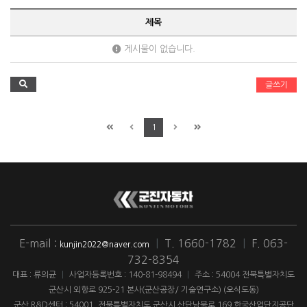
제목
게시물이 없습니다.
글쓰기
1
E-mail :
|
T. 1660-1782
|
F. 063-
kunjin2022@naver.com
732-8354
대표 : 류의균
|
사업자등록번호 : 140-81-98494
|
주소 : 54004 전북특별자치도
군산시 외항로 925-21 본사(군산공장/ 기술연구소) (오식도동)
군산 R&D센터 : 54001. 전북특별자치도 군산시 산단남북로 169 한국산업단지공단