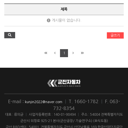
제목
게시물이 없습니다.
글쓰기
1
E-mail :
|
T. 1660-1782
|
F. 063-
kunjin2022@naver.com
732-8354
대표 : 류의균
|
사업자등록번호 : 140-81-98494
|
주소 : 54004 전북특별자치도
군산시 외항로 925-21 본사(군산공장/ 기술연구소) (오식도동)
군산 R&D센터 : 54001. 전북특별자치도 군산시 산단남북로 169 한국산업단지공단