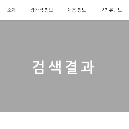
소개
장착점 정보
채용 정보
군진유튜브
검색결과