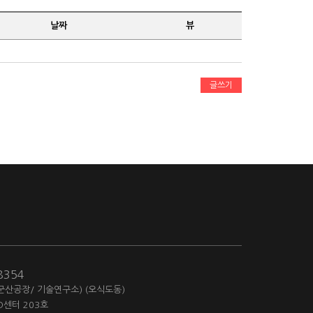
날짜
뷰
글쓰기
-8354
(군산공장/ 기술연구소) (오식도동)
D센터 203호