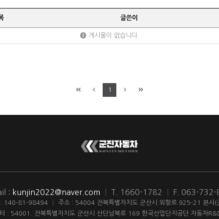
목
글쓴이
게시물이 없습니다.
1
il :
kunjin2022@naver.com
|
T. 1660-1782
|
F. 063-732
140-81-98494
|
주소 : 54004 전북특별자치도 군산시 외항로 925-21 본사
터 : 54001. 전북특별자치도 군산시 산단남북로 169 한국산업단지공단 자동차R&