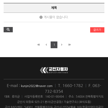
제목
게시물이 없습니다.
글쓰기
1
E-mail :
|
T. 1660-1782
|
F. 063-
kunjin2022@naver.com
732-8354
대표 : 류의균
|
사업자등록번호 : 140-81-98494
|
주소 : 54004 전북특별자치도
군산시 외항로 925-21 본사(군산공장/ 기술연구소) (오식도동)
군산 R&D센터 : 54001. 전북특별자치도 군산시 산단남북로 169 한국산업단지공단