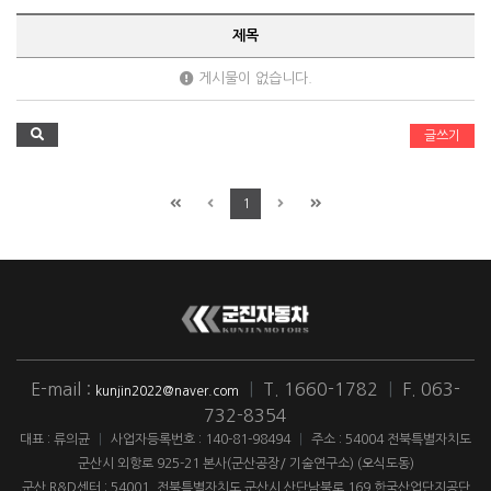
제목
게시물이 없습니다.
글쓰기
1
E-mail :
|
T. 1660-1782
|
F. 063-
kunjin2022@naver.com
732-8354
대표 : 류의균
|
사업자등록번호 : 140-81-98494
|
주소 : 54004 전북특별자치도
군산시 외항로 925-21 본사(군산공장/ 기술연구소) (오식도동)
군산 R&D센터 : 54001. 전북특별자치도 군산시 산단남북로 169 한국산업단지공단