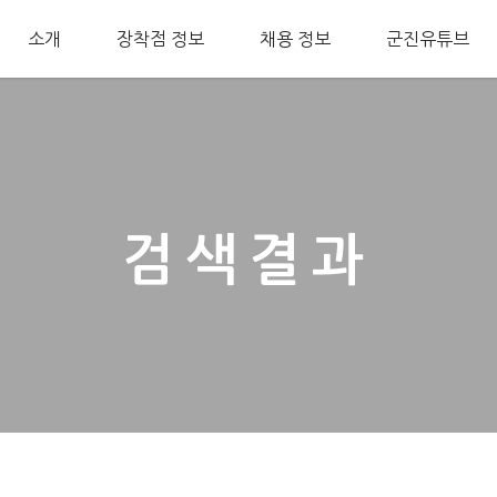
소개
장착점 정보
채용 정보
군진유튜브
검색결과