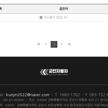
목
글쓴이
게시물이 없습니다.
1
il :
kunjin2022@naver.com
|
T. 1660-1782
|
F. 063-732
140-81-98494
|
주소 : 54004 전북특별자치도 군산시 외항로 925-21 본사
터 : 54001. 전북특별자치도 군산시 산단남북로 169 한국산업단지공단 자동차R&