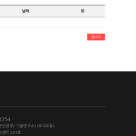
날짜
뷰
글쓰기
-8354
(군산공장/ 기술연구소) (오식도동)
D센터 203호