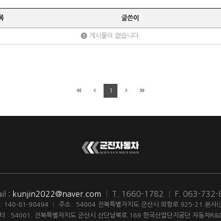
목
글쓴이
게시물이 없습니다.
1
il :
kunjin2022@naver.com
|
T. 1660-1782
|
F. 063-732
140-81-98494
|
주소 : 54004 전북특별자치도 군산시 외항로 925-21 본사
터 : 54001. 전북특별자치도 군산시 산단남북로 169 한국산업단지공단 자동차R&