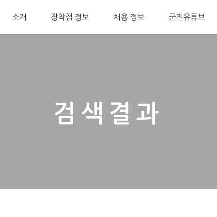
소개
장착점 정보
채용 정보
군진유튜브
검색결과