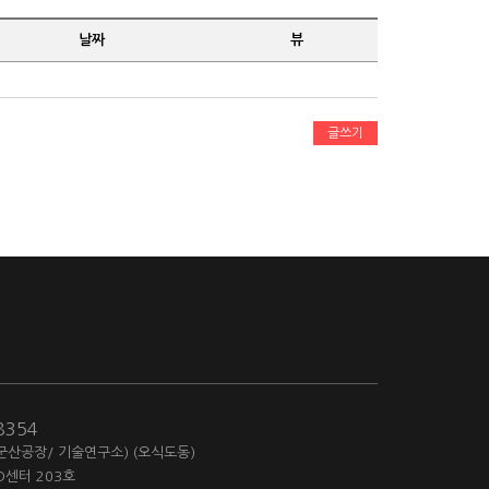
날짜
뷰
글쓰기
-8354
(군산공장/ 기술연구소) (오식도동)
D센터 203호