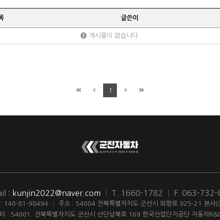
목
글쓴이
게시물이 없습니다.
1
il :
kunjin2022@naver.com
|
T. 1660-1782
|
F. 063-732
140-81-98494
|
주소 : 54004 전북특별자치도 군산시 외항로 925-21 본사
터 : 54001. 전북특별자치도 군산시 산단남북로 169 한국산업단지공단 자동차R&