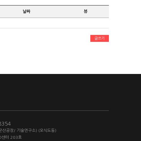
날짜
뷰
글쓰기
-8354
(군산공장/ 기술연구소) (오식도동)
D센터 203호