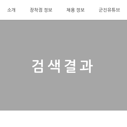
소개
장착점 정보
채용 정보
군진유튜브
검색결과