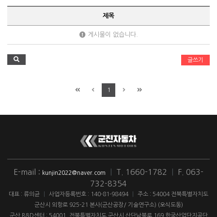
제목
게시물이 없습니다.
글쓰기
1
E-mail :
|
T. 1660-1782
|
F. 063-
kunjin2022@naver.com
732-8354
대표 : 류의균
|
사업자등록번호 : 140-81-98494
|
주소 : 54004 전북특별자치도
군산시 외항로 925-21 본사(군산공장/ 기술연구소) (오식도동)
군산 R&D센터 : 54001. 전북특별자치도 군산시 산단남북로 169 한국산업단지공단