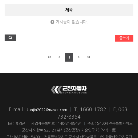
제목
게시물이 없습니다.
글쓰기
1
E-mail :
|
T. 1660-1782
|
F. 063-
kunjin2022@naver.com
732-8354
대표 : 류의균
|
사업자등록번호 : 140-81-98494
|
주소 : 54004 전북특별자치도
군산시 외항로 925-21 본사(군산공장/ 기술연구소) (오식도동)
군산 R&D센터 : 54001. 전북특별자치도 군산시 산단남북로 169 한국산업단지공단