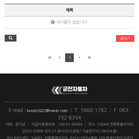
제목
게시물이 없습니다.
글쓰기
1
E-mail :
|
T. 1660-1782
|
F. 063-
kunjin2022@naver.com
732-8354
대표 : 류의균
|
사업자등록번호 : 140-81-98494
|
주소 : 54004 전북특별자치도
군산시 외항로 925-21 본사(군산공장/ 기술연구소) (오식도동)
군산 R&D센터 : 54001. 전북특별자치도 군산시 산단남북로 169 한국산업단지공단