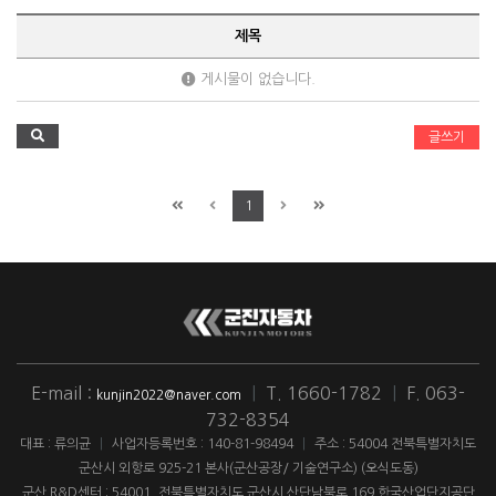
제목
게시물이 없습니다.
글쓰기
1
E-mail :
|
T. 1660-1782
|
F. 063-
kunjin2022@naver.com
732-8354
대표 : 류의균
|
사업자등록번호 : 140-81-98494
|
주소 : 54004 전북특별자치도
군산시 외항로 925-21 본사(군산공장/ 기술연구소) (오식도동)
군산 R&D센터 : 54001. 전북특별자치도 군산시 산단남북로 169 한국산업단지공단