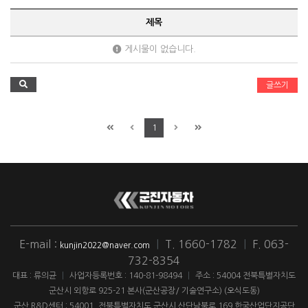
제목
게시물이 없습니다.
글쓰기
1
E-mail :
|
T. 1660-1782
|
F. 063-
kunjin2022@naver.com
732-8354
대표 : 류의균
|
사업자등록번호 : 140-81-98494
|
주소 : 54004 전북특별자치도
군산시 외항로 925-21 본사(군산공장/ 기술연구소) (오식도동)
군산 R&D센터 : 54001. 전북특별자치도 군산시 산단남북로 169 한국산업단지공단