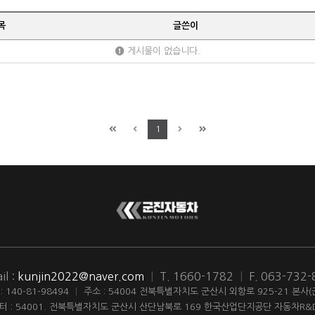
목
글쓴이
게시물이 없습니다.
1
il :
kunjin2022@naver.com
|
T. 1660-1782
|
F. 063-732
140-81-98494
|
주소 : 54004 전북특별자치도 군산시 외항로 925-21 본사
터 : 54001. 전북특별자치도 군산시 산단남북로 169 한국산업단지공단 자동차R&