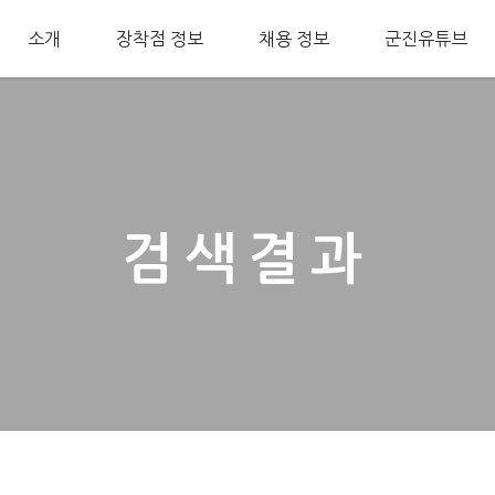
소개
장착점 정보
채용 정보
군진유튜브
검색결과