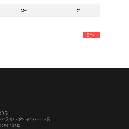
날짜
뷰
글쓰기
-8354
(군산공장/ 기술연구소) (오식도동)
D센터 203호