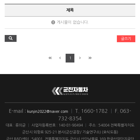
제목
게시물이 없습니다.
글쓰기
1
E-mail :
|
T. 1660-1782
|
F. 063-
kunjin2022@naver.com
732-8354
대표 : 류의균
|
사업자등록번호 : 140-81-98494
|
주소 : 54004 전북특별자치도
군산시 외항로 925-21 본사(군산공장/ 기술연구소) (오식도동)
군산 R&D센터 : 54001. 전북특별자치도 군산시 산단남북로 169 한국산업단지공단