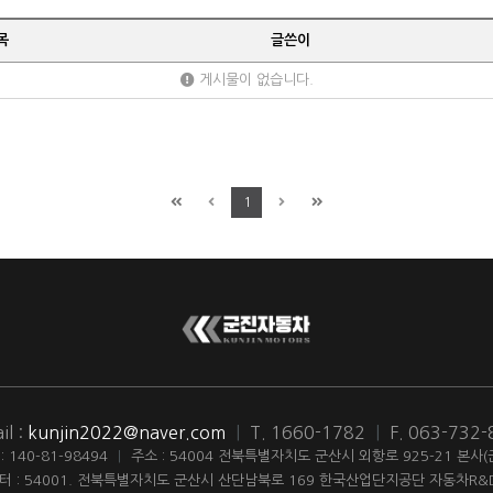
목
글쓴이
게시물이 없습니다.
1
il :
kunjin2022@naver.com
|
T. 1660-1782
|
F. 063-732
140-81-98494
|
주소 : 54004 전북특별자치도 군산시 외항로 925-21 본사
터 : 54001. 전북특별자치도 군산시 산단남북로 169 한국산업단지공단 자동차R&