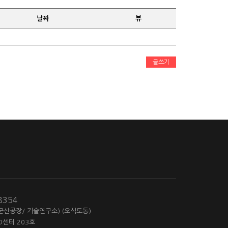
날짜
뷰
글쓰기
-8354
(군산공장/ 기술연구소) (오식도동)
D센터 203호