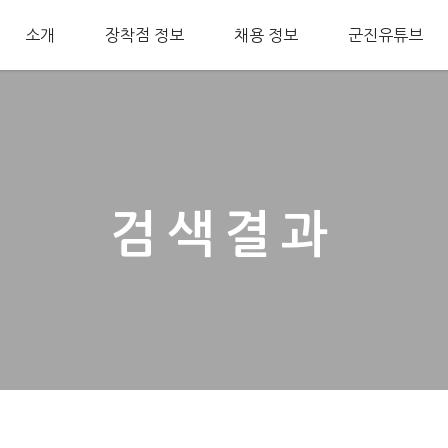
소개
장착점 정보
채용 정보
군진유튜브
검색결과