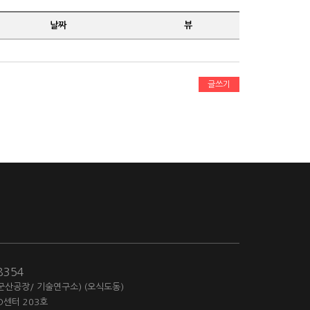
날짜
뷰
글쓰기
-8354
(군산공장/ 기술연구소) (오식도동)
D센터 203호