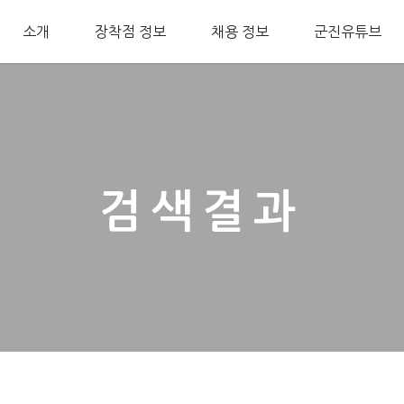
소개
장착점 정보
채용 정보
군진유튜브
검색결과