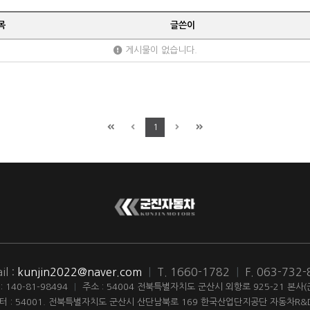
목
글쓴이
게시물이 없습니다.
1
il :
kunjin2022@naver.com
|
T. 1660-1782
|
F. 063-732
140-81-98494
|
주소 : 54004 전북특별자치도 군산시 외항로 925-21 본사
터 : 54001. 전북특별자치도 군산시 산단남북로 169 한국산업단지공단 자동차R&