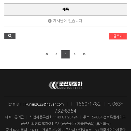
제목
게시물이 없습니다.
글쓰기
1
E-mail :
|
T. 1660-1782
|
F. 063-
kunjin2022@naver.com
732-8354
대표 : 류의균
|
사업자등록번호 : 140-81-98494
|
주소 : 54004 전북특별자치도
군산시 외항로 925-21 본사(군산공장/ 기술연구소) (오식도동)
군산 R&D센터 : 54001. 전북특별자치도 군산시 산단남북로 169 한국산업단지공단