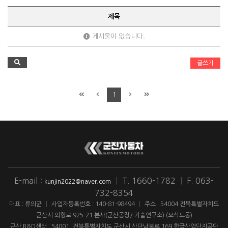
제목
게시물이 없습니다.
글쓰기
1
E-mail :
|
T. 1660-1782
|
F. 063-
kunjin2022@naver.com
732-8354
대표 : 류의균
|
사업자등록번호 : 140-81-98494
|
주소 : 54004 전북특별자치도
군산시 외항로 925-21 본사(군산공장/ 기술연구소) (오식도동)
군산 R&D센터 : 54001. 전북특별자치도 군산시 산단남북로 169 한국산업단지공단