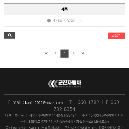
제목
게시물이 없습니다.
글쓰기
1
E-mail :
|
T. 1660-1782
|
F. 063-
kunjin2022@naver.com
732-8354
대표 : 류의균
|
사업자등록번호 : 140-81-98494
|
주소 : 54004 전북특별자치도
군산시 외항로 925-21 본사(군산공장/ 기술연구소) (오식도동)
군산 R&D센터 : 54001. 전북특별자치도 군산시 산단남북로 169 한국산업단지공단