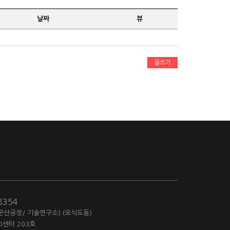
날짜
뷰
글쓰기
-8354
(군산공장/ 기술연구소) (오식도동)
D센터 203호