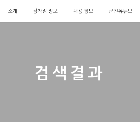
소개
장착점 정보
채용 정보
군진유튜브
검색결과