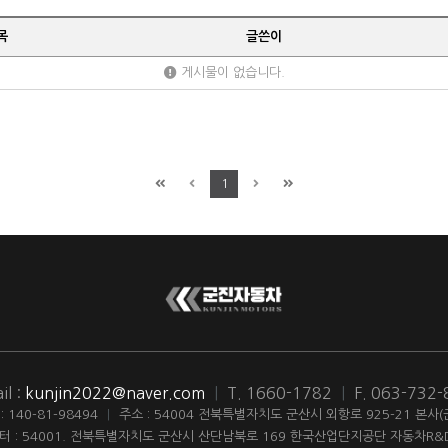
목
글쓴이
게시물이 없습니다.
1
il :
kunjin2022@naver.com
|
T. 1660-1782
|
F. 063-732
140-81-98494
|
주소 : 54004 전북특별자치도 군산시 외항로 925-21 본사
터 : 54001. 전북특별자치도 군산시 산단남북로 169 한국산업단지공단 자동차R&