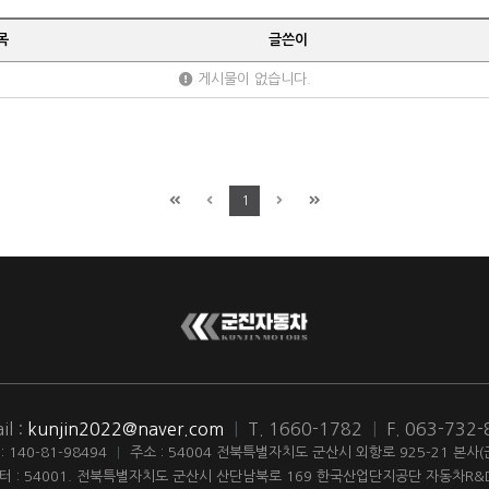
목
글쓴이
게시물이 없습니다.
1
il :
kunjin2022@naver.com
|
T. 1660-1782
|
F. 063-732
140-81-98494
|
주소 : 54004 전북특별자치도 군산시 외항로 925-21 본사
터 : 54001. 전북특별자치도 군산시 산단남북로 169 한국산업단지공단 자동차R&