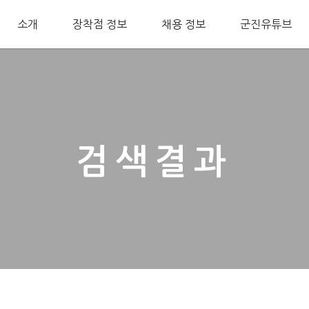
소개
장착점 정보
채용 정보
군진유튜브
검색결과