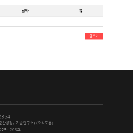
날짜
뷰
글쓰기
-8354
(군산공장/ 기술연구소) (오식도동)
D센터 203호